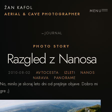
ŽAN KAFOL
MENU
AERIAL & CAVE PHOTOGRAPHER
←
JOURNAL
PHOTO STORY
Razgled z Nanosa
2010-08-02
AVTOCESTA
IZLETI
NANOS
NARAVA
PANORAME
No, minilo je skoraj leto dni od prejšnje objave. Dobro mi
gre ;)