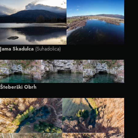
Jama Skadulca
(Suhadolica)
Šteberški Obrh