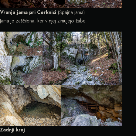
Vranja jama pri Cerknici
(Špajna jama)
Jama je zaščitena, ker v njej zimujejo žabe.
Zadnji kraj