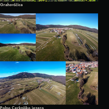
Grahovščica
Polno Cerkniško jezero