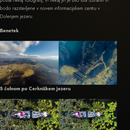
poslal nekaj fotografij, in nekaj jih je bilo tudi izbranih in
bodo razstavljene v novem informacijskem centru v
Dolenjem jezeru.
Benetek
S čolnom po Cerkniškem jezeru